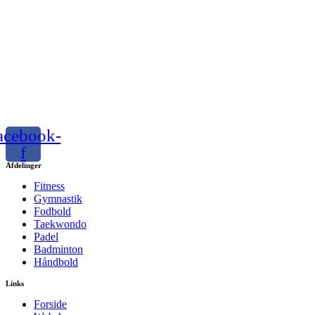
acebook-
f
Afdelinger
Fitness
Gymnastik
Fodbold
Taekwondo
Padel
Badminton
Håndbold
Links
Forside