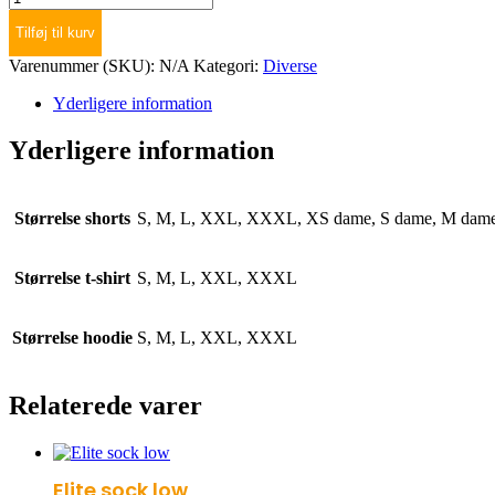
á
Tilføj til kurv
shorts,
t-
Varenummer (SKU):
N/A
Kategori:
Diverse
shirt
og
Yderligere information
hoodie
(Voksen
Yderligere information
-
lilla)
antal
Størrelse shorts
S, M, L, XXL, XXXL, XS dame, S dame, M dam
Størrelse t-shirt
S, M, L, XXL, XXXL
Størrelse hoodie
S, M, L, XXL, XXXL
Relaterede varer
Elite sock low