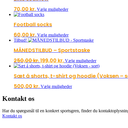
70,00
kr.
Dette
Vælg muligheder
vare
har
Football socks
flere
varianter.
60,00
kr.
Dette
Mulighederne
Vælg muligheder
vare
kan
Tilbud!
har
vælges
MÅNEDSTILBUD – Sportstaske
flere
på
varianter.
varesiden
Den
Den
250,00
kr.
199,00
kr.
Dette
Mulighederne
Vælg muligheder
vare
kan
oprindelige
aktuelle
har
vælges
pris
pris
Sæt á shorts, t-shirt og hoodie (Voksen – s
flere
på
var:
er:
varianter.
varesiden
250,00 kr..
199,00 kr..
500,00
kr.
Dette
Mulighederne
Vælg muligheder
vare
kan
har
vælges
Kontakt os
flere
på
varianter.
varesiden
Har du spørgsmål til en konkret sportsgren, finder du kontaktoplysning
Mulighederne
Kontakt os
kan
vælges
på